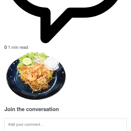
0
on
1 min read
Phad
Thai
Gung
Join the conversation