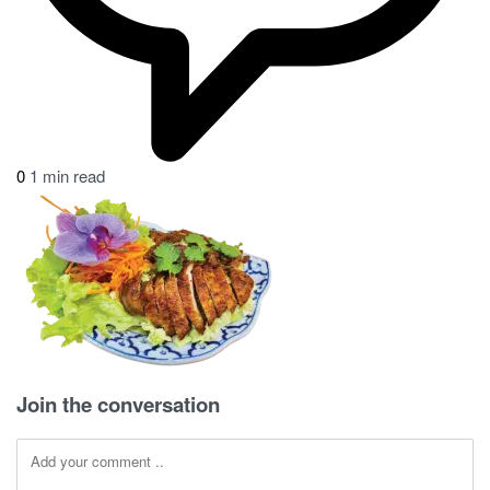
0
on
1 min read
Ped
Yang
Bangkok
Join the conversation